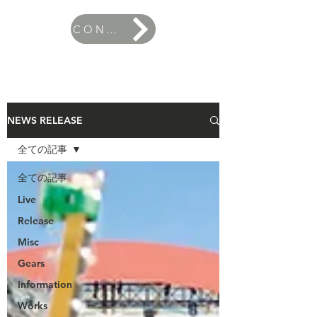
CONTACT
NEWS RELEASE
全ての記事
全ての記事
Live
Release
Misc
Gears
Information
Works